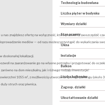
Technologia budowlana
Liczba pięter w budynku
Wymiary działki
Stan prawny
 u nas znajdziesz ofertę na wyłączność, która pozwoli Ci zaoszczędzić cz
o doprowadzenie mediów — od razu możesz przystąpić do wykańczania sw
Okna
Instalacje
doskonałej lokalizacji.
woli na zaaranżowanie go na własne potrzeby i przygotować do oczekiwa
Balkon
 zarówno na dom mieszkalny, jak i różnego rodzaju inwestycje!
Liczba balkonów
powierzchni 1055 m², z możliwością utworzenia sporego parkingu (około 3
duży strych oraz piwnica.
Zagosp. działki
Ukształtowanie działki