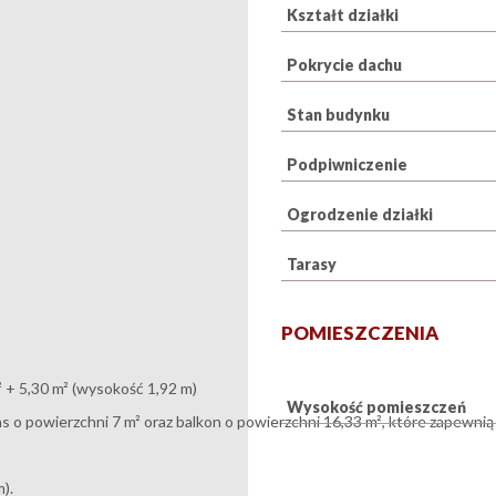
Kształt działki
Pokrycie dachu
Stan budynku
Podpiwniczenie
Ogrodzenie działki
Tarasy
POMIESZCZENIA
² + 5,30 m² (wysokość 1,92 m)
Wysokość pomieszczeń
as o powierzchni 7 m² oraz balkon o powierzchni 16,33 m², które zapewnią
).