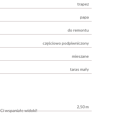
trapez
papa
do remontu
częściowo podpiwniczony
mieszane
taras mały
2,50 m
 Ci wspaniałe widoki!