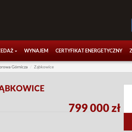
ZEDAŻ
WYNAJEM
CERTYFIKAT ENERGETYCZNY
browa Górnicza
Ząbkowice
ZĄBKOWICE
799 000 zł