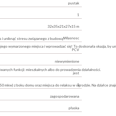
pustak
1
32x35x21x27x15 m
Wlasnosc
as i uniknąć stresu związanego z budową!
ojego wymarzonego miejsca i wprowadzać się! To doskonała okazja, by u
PCV
niewymienione
nych funkcji: mieszkalnych albo do prowadzenia działalności.
jest
1
50 mkw) z boku domu oraz miejsca do relaksu w ogrodzie. Na działce znaj
zagospodarowana
płaska