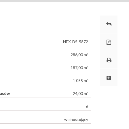
NEX-DS-5872
286,00 m²
187,00 m²
1 055 m²
rasów
24,00 m²
6
wolnostojący