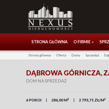
STRONA GŁÓWNA
O FIRMIE
SPR
Strona główna
Oferty
Domy
Sprzedaż
Dą
DĄBROWA GÓRNICZA, 
DOM NA SPRZEDAŻ
2
2
6 POKOI
286,00 M
2 793,71 ZŁ/M