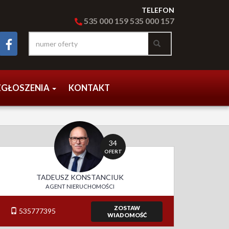
TELEFON
535 000
159
535 000 15
7
ZGŁOSZENIA
KONTAKT
34
OFERT
TADEUSZ KONSTANCIUK
AGENT NIERUCHOMOŚCI
ZOSTAW
535777395
WIADOMOŚĆ