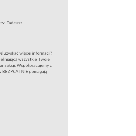
rty: Tadeusz
 uzyskać więcej informacji?
ełniającą wszystkie Twoje
ansakcji. Współpracujemy z
ntów BEZPŁATNIE pomagają