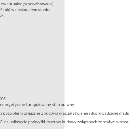
o ewentualnego serwisowania).
04 rok) w doskonałym stanie.
k).
005-
energetyczne i uregulowany stan prawny.
 na pozwolenia związane z budową oraz załatwienie i doprowadzenie medi
 Ci na uniknięcie podwyżki kosztów budowy związanych ze stałym wzroste