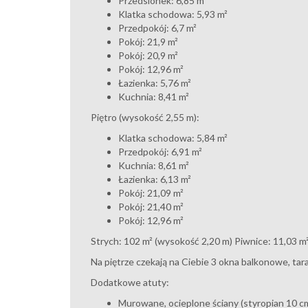
Przedsionek: 6,85 m²
Klatka schodowa: 5,93 m²
Przedpokój: 6,7 m²
Pokój: 21,9 m²
Pokój: 20,9 m²
Pokój: 12,96 m²
Łazienka: 5,76 m²
Kuchnia: 8,41 m²
Piętro (wysokość 2,55 m):
Klatka schodowa: 5,84 m²
Przedpokój: 6,91 m²
Kuchnia: 8,61 m²
Łazienka: 6,13 m²
Pokój: 21,09 m²
Pokój: 21,40 m²
Pokój: 12,96 m²
Strych: 102 m² (wysokość 2,20 m) Piwnice: 11,03 m
Na piętrze czekają na Ciebie 3 okna balkonowe, tar
Dodatkowe atuty:
Murowane, ocieplone ściany (styropian 10 cm