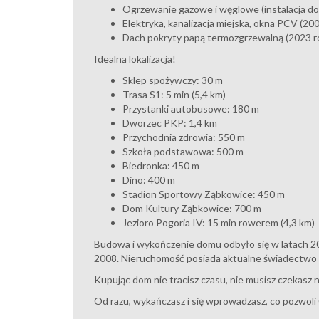
Ogrzewanie gazowe i węglowe (instalacja d
Elektryka, kanalizacja miejska, okna PCV (20
Dach pokryty papą termozgrzewalną (2023 ro
Idealna lokalizacja!
Sklep spożywczy: 30 m
Trasa S1: 5 min (5,4 km)
Przystanki autobusowe: 180 m
Dworzec PKP: 1,4 km
Przychodnia zdrowia: 550 m
Szkoła podstawowa: 500 m
Biedronka: 450 m
Dino: 400 m
Stadion Sportowy Ząbkowice: 450 m
Dom Kultury Ząbkowice: 700 m
Jezioro Pogoria IV: 15 min rowerem (4,3 km)
Budowa i wykończenie domu odbyło się w latach 2
2008. Nieruchomość posiada aktualne świadectwo 
Kupując dom nie tracisz czasu, nie musisz czekasz
Od razu, wykańczasz i się wprowadzasz, co pozwoli