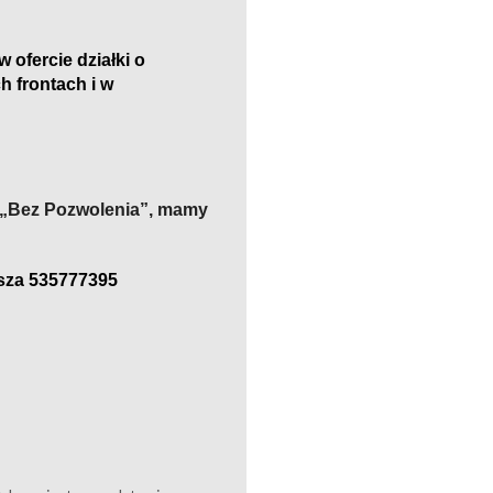
ofercie działki o
ch frontach
i
w
m „Bez Pozwolenia”, mamy
sza 535777395