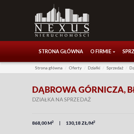
STRONA GŁÓWNA
O FIRMIE
SPR
Strona główna
Oferty
Działki
Sprzedaż
Dą
DĄBROWA GÓRNICZA, 
DZIAŁKA NA SPRZEDAŻ
2
2
868,00 M
130,18 ZŁ/M