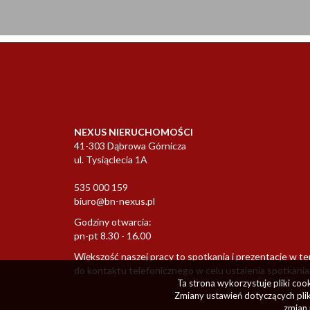
NEXUS NIERUCHOMOŚCI
41-303 Dąbrowa Górnicza
ul. Tysiąclecia 1A
535 000 159
biuro@bn-nexus.pl
Godziny otwarcia:
pn-pt 8.30 - 16.00
Większość naszej pracy to spotkania i prezentacje w t
do kontaktu telefonicznego w celu ustalenia spotkania
Ta strona wykorzystuje pliki co
Zmiany ustawień dotyczących plik
zmian 