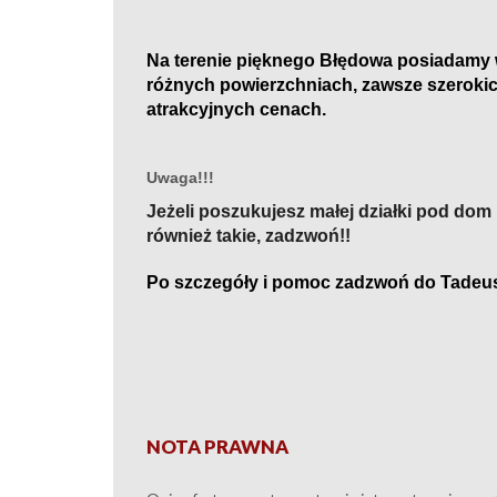
Na terenie
pięknego
Błędowa posiadamy w 
różnych powierzchniach,
zawsze szeroki
atrakcyjny
ch
cenach.
Uwaga!!!
Jeżeli poszukujesz małej działki pod do
również
takie, zadzwoń!!
Po szczegóły i pomoc zadzwoń do Tadeu
NOTA PRAWNA