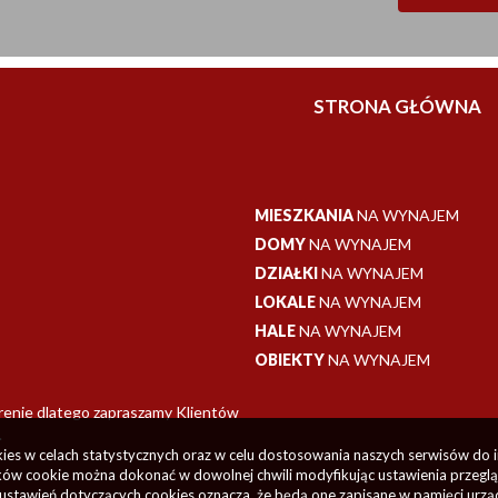
STRONA GŁÓWNA
MIESZKANIA
NA WYNAJEM
DOMY
NA WYNAJEM
DZIAŁKI
NA WYNAJEM
LOKALE
NA WYNAJEM
HALE
NA WYNAJEM
OBIEKTY
NA WYNAJEM
erenie dlatego zapraszamy Klientów
.
okies w celach statystycznych oraz w celu dostosowania naszych serwisów do 
ów cookie można dokonać w dowolnej chwili modyfikując ustawienia przegląda
ustawień dotyczących cookies oznacza, że będą one zapisane w pamięci urzą