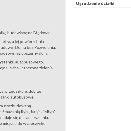
Ogrodzenie działki
iałkę budowlaną na Błędowie.
etra, a jej powierzchnia
a budowę „Domu bez Pozwolenia,
ać również obszerny dom.
przystanku autobusowego.
na, cicha i otoczona zielenią
a, przedszkole, dobrze
ystanki autobusowe.
ska z rozbudowaną
Smażalnią Ryb „Jurajski Młyn”
nadaje się do zamieszkania,
e miejsce do wypoczynku.