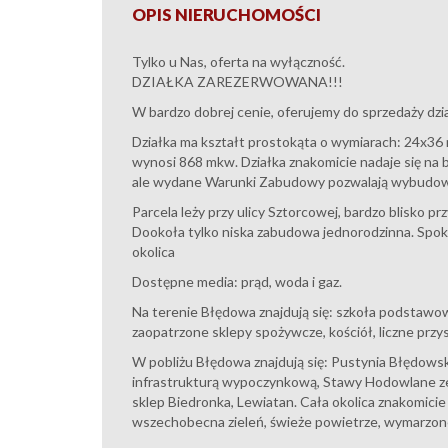
OPIS NIERUCHOMOŚCI
Tylko u Nas, oferta na wyłączność.
DZIAŁKA ZAREZERWOWANA!!!
W bardzo dobrej cenie, oferujemy do sprzedaży dz
Działka ma kształt prostokąta o wymiarach: 24x36 m
wynosi 868 mkw. Działka znakomicie nadaje się n
ale wydane Warunki Zabudowy pozwalają wybudow
Parcela leży przy ulicy Sztorcowej, bardzo blisko 
Dookoła tylko niska zabudowa jednorodzinna. Spokoj
okolica
Dostępne media: prąd, woda i gaz.
Na terenie Błędowa znajdują się: szkoła podstawow
zaopatrzone sklepy spożywcze, kościół, liczne prz
W pobliżu Błędowa znajdują się: Pustynia Błędow
infrastrukturą wypoczynkową, Stawy Hodowlane ze 
sklep Biedronka, Lewiatan. Cała okolica znakomicie 
wszechobecna zieleń, świeże powietrze, wymarzon