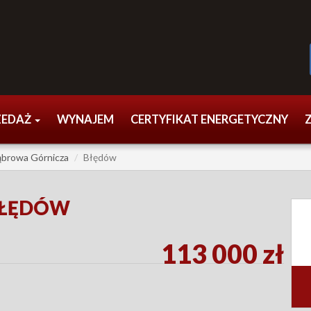
ZEDAŻ
WYNAJEM
CERTYFIKAT ENERGETYCZNY
browa Górnicza
Błędów
BŁĘDÓW
113 000 zł