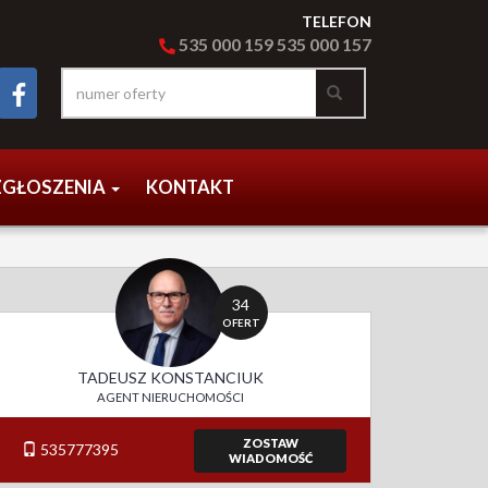
TELEFON
535 000
159
535 000 15
7
ZGŁOSZENIA
KONTAKT
34
OFERT
TADEUSZ KONSTANCIUK
AGENT NIERUCHOMOŚCI
ZOSTAW
535777395
WIADOMOŚĆ