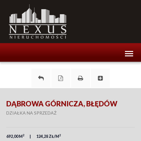
Toggl
naviga
DĄBROWA GÓRNICZA, BŁĘDÓW
DZIAŁKA NA SPRZEDAŻ
2
2
692,00 M
124,28 ZŁ/M