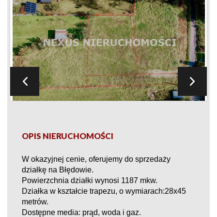
OPIS NIERUCHOMOŚCI
W okazyjnej cenie,
oferujemy do sprzedaży
działkę na Błędowie.
Powierzchnia działki wynosi
1187
mkw.
Działka w kształcie trapezu, o wymiarach:
2
8
x
45
metr
ów
.
Dostępne media: prąd, wod
a
i gaz.