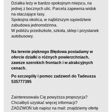
Działka
leży w bardzo spokojnym miejscu, na
jednej z bocznych ulic.
Parcela zapewnia widok
na
otaczające lasy.
Spokojna okolica, w najbliższym sąsiedztwie
zabudowa jednorodzinna.
W pobliżu przedszkole, szkoła, sklep i
przystanek
autobusowy.
Na terenie
pięknego
Błędowa posiadamy w
ofercie działki o różnych powierzchniach,
zawsze szerokich frontach
i
w
atrakcyjny
ch
cenach.
Po szczegóły i pomoc zadzwoń do Tadeusza
535777395
Zainteresowała Cię powyższa propozycja?
Chciałbyś uzyskać więcej informacji?
ZADZWOŃ lub napisz na mail: znajdziemy ofertę