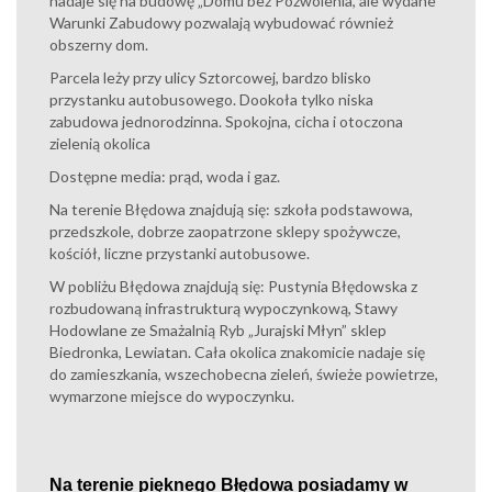
nadaje się na budowę „Domu bez Pozwolenia, ale wydane
Warunki Zabudowy pozwalają wybudować również
obszerny dom.
Parcela leży przy ulicy Sztorcowej, bardzo blisko
przystanku autobusowego. Dookoła tylko niska
zabudowa jednorodzinna. Spokojna, cicha i otoczona
zielenią okolica
Dostępne media: prąd, woda i gaz.
Na terenie Błędowa znajdują się: szkoła podstawowa,
przedszkole, dobrze zaopatrzone sklepy spożywcze,
kościół, liczne przystanki autobusowe.
W pobliżu Błędowa znajdują się: Pustynia Błędowska z
rozbudowaną infrastrukturą wypoczynkową, Stawy
Hodowlane ze Smażalnią Ryb „Jurajski Młyn” sklep
Biedronka, Lewiatan. Cała okolica znakomicie nadaje się
do zamieszkania, wszechobecna zieleń, świeże powietrze,
wymarzone miejsce do wypoczynku.
Na terenie
pięknego
Błędowa posiadamy w