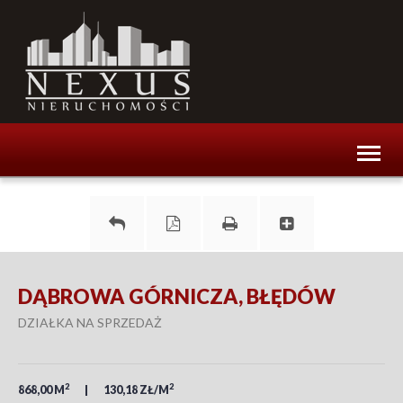
Toggl
naviga
DĄBROWA GÓRNICZA, BŁĘDÓW
DZIAŁKA NA SPRZEDAŻ
2
2
868,00 M
130,18 ZŁ/M