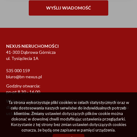
NEXUS NIERUCHOMOŚCI
41-303 Dąbrowa Górnicza
ul. Tysiąclecia 1A
535 000 159
biuro@bn-nexus.pl
Godziny otwarcia:
pn-pt 8.30 - 16.00
Większość naszej pracy to spotkania i prezentacje w terenie
Ta strona wykorzystuje pliki cookies w celach statystycznych oraz w
dlatego zapraszamy Klientów do kontaktu telefonicznego w celu
celu dostosowania naszych serwisów do indywidualnych potrzeb
ustalenia spotkania.
klientów. Zmiany ustawień dotyczących plików cookie można
dokonać w dowolnej chwili modyfikując ustawienia przeglądarki.
Korzystanie z tej strony bez zmian ustawień dotyczących cookies
oznacza, że będą one zapisane w pamięci urządzenia.