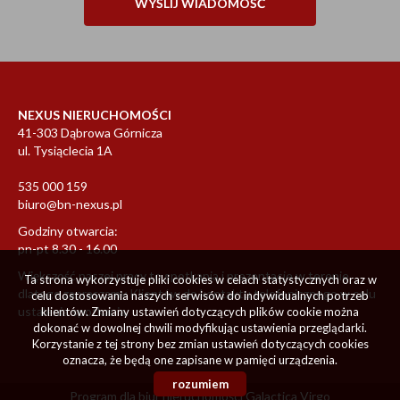
NEXUS NIERUCHOMOŚCI
41-303 Dąbrowa Górnicza
ul. Tysiąclecia 1A
535 000 159
biuro@bn-nexus.pl
Godziny otwarcia:
pn-pt 8.30 - 16.00
Większość naszej pracy to spotkania i prezentacje w terenie
Ta strona wykorzystuje pliki cookies w celach statystycznych oraz w
dlatego zapraszamy Klientów do kontaktu telefonicznego w celu
celu dostosowania naszych serwisów do indywidualnych potrzeb
ustalenia spotkania.
klientów. Zmiany ustawień dotyczących plików cookie można
dokonać w dowolnej chwili modyfikując ustawienia przeglądarki.
Korzystanie z tej strony bez zmian ustawień dotyczących cookies
oznacza, że będą one zapisane w pamięci urządzenia.
rozumiem
Program dla biur nieruchomości
Galactica Virgo