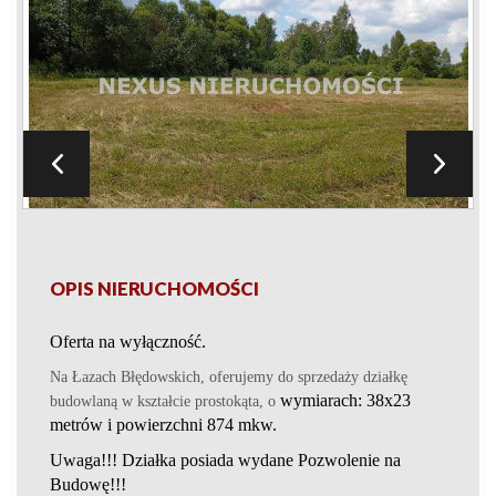
OPIS NIERUCHOMOŚCI
O
ferta na wyłączność.
Na
Łazach Błędowskich
, oferujemy do sprzedaży działkę
wymiarach:
38
x
23
budowlaną w kształcie prostokąta, o
metrów i powierzchni 8
7
4 mkw.
Uwaga!!! Działka posiada wydane Pozwolenie
na
Budowę!!!