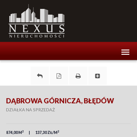
Toggl
naviga
DĄBROWA GÓRNICZA, BŁĘDÓW
DZIAŁKA NA SPRZEDAŻ
2
2
874,00 M
137,30 ZŁ/M