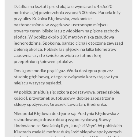
Działka ma kształt prostokąta o wymiarach: 45,5x20
metrów, a jej powierzchnia wynosi 900 mkw. Parcela leży
przy ulicy Kuźnica Błędowska, znakomicie
nasłoneczniona, w wyjątkowo ustronnym miejscu,
otwarty teren, blisko lasu z widokiem na piękne zachody
słońca. W pobliżu około 100 metrów niska zabudowa
jednorodzinna. Spokojna, bardzo cicha i otoczona zewsząd
zielenią okolica. Pobliski las głęboki na kilka kilometrów
zapewnia czyste świeże powietrze i atmosferę
przepełnioną śpiewem ptaków.
Dostępne media: prąd i gaz. Woda dostępna poprzez
studnię głębinową, z tego rozwiązania korzystają w tym
miejscu wszyscy sąsiedzi.
W pobliżu znajdują się: szkoła podstawowa, przedszkole,
kościół, przystanek autobusowy, dobrze zaopatrzone
sklepy spożywcze; Groszek, Lewiatan, Biedronka.
Nieopodal Błędowa dostępne są: Pustynia Błędowska z
rozbudowaną infrastrukturą wypoczynkową, Stawy
Hodowlane ze Smażalnią Ryb „Jurajski Młyn”. W pobliskich
Kluczach znaleźć można: dużą ilość sklepów spożywczych,