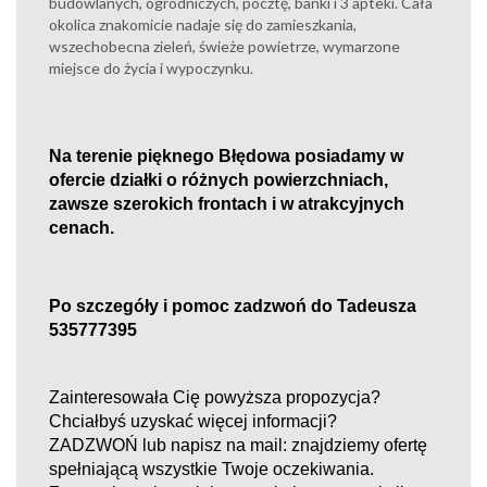
budowlanych, ogrodniczych, pocztę, banki i 3 apteki. Cała
okolica znakomicie nadaje się do zamieszkania,
wszechobecna zieleń, świeże powietrze, wymarzone
miejsce do życia i wypoczynku.
Na terenie
pięknego
Błędowa posiadamy w
ofercie działki o różnych powierzchniach,
zawsze szerokich frontach
i
w
atrakcyjny
ch
cenach.
Po szczegóły i pomoc zadzwoń do Tadeusza
535777395
Zainteresowała Cię powyższa propozycja?
Chciałbyś uzyskać więcej informacji?
ZADZWOŃ lub napisz na mail: znajdziemy ofertę
spełniającą wszystkie Twoje oczekiwania.