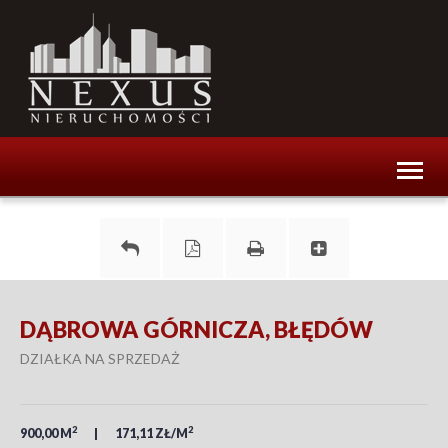
Toggl
naviga
DĄBROWA GÓRNICZA, BŁĘDÓW
DZIAŁKA NA SPRZEDAŻ
2
2
900,00 M
171,11 ZŁ/M