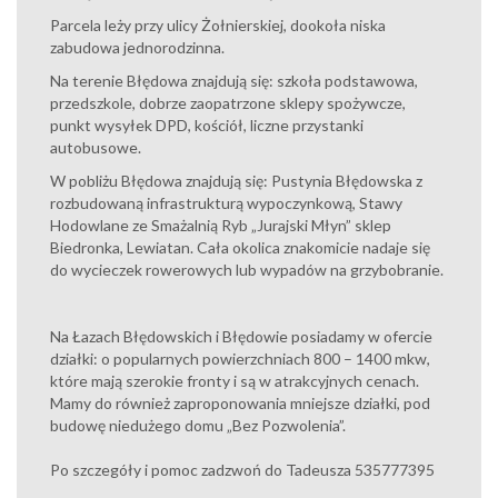
Parcela leży przy ulicy Żołnierskiej, dookoła niska
zabudowa jednorodzinna.
Na terenie Błędowa znajdują się: szkoła podstawowa,
przedszkole, dobrze zaopatrzone sklepy spożywcze,
punkt wysyłek DPD, kościół, liczne przystanki
autobusowe.
W pobliżu Błędowa znajdują się: Pustynia Błędowska z
rozbudowaną infrastrukturą wypoczynkową, Stawy
Hodowlane ze Smażalnią Ryb „Jurajski Młyn” sklep
Biedronka, Lewiatan. Cała okolica znakomicie nadaje się
do wycieczek rowerowych lub wypadów na grzybobranie.
Na Łazach Błędowskich i Błędowie posiadamy w ofercie
działki: o popularnych powierzchniach 800 – 1400 mkw,
które mają szerokie fronty i są w atrakcyjnych cenach.
Mamy do również zaproponowania mniejsze działki, pod
budowę niedużego domu „Bez Pozwolenia”.
Po szczegóły i pomoc zadzwoń do Tadeusza 535777395