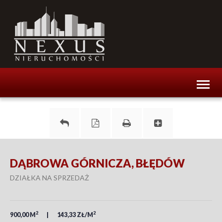
Toggl
naviga
DĄBROWA GÓRNICZA, BŁĘDÓW
DZIAŁKA NA SPRZEDAŻ
2
2
900,00 M
143,33 ZŁ/M