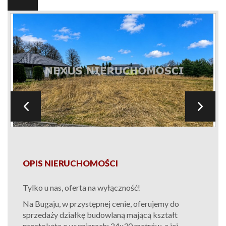
OPIS NIERUCHOMOŚCI
Tylko u nas, oferta na wyłączność!
Na B
ugaju
,
w
przystępnej cenie, oferujemy do
sprzedaży działkę
budowlaną mającą
kształ
t
prostokąt
a
o wymiarach:
24x30
metr
ów
,
a jej