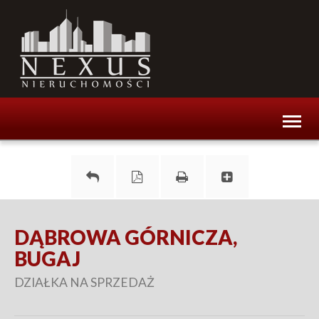
Toggl
naviga
DĄBROWA GÓRNICZA,
BUGAJ
DZIAŁKA NA SPRZEDAŻ