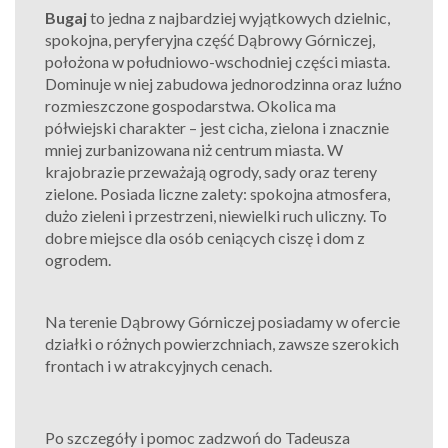
Bugaj
to jedna z najbardziej wyjątkowych dzielnic,
spokojna, peryferyjna część Dąbrow
y
Górnicz
ej
,
położona w południowo-wschodniej części miasta.
Dominuje
w niej
zabudowa jednorodzinna oraz luźno
rozmieszczone gospodarstwa. Okolica ma
półwiejski charakter – jest cicha, zielona i znacznie
mniej zurbanizowana niż centrum miasta. W
krajobrazie przeważają ogrody, sady oraz tereny
zielone.
Posiada liczne zalety:
spokojna atmosfera,
dużo zieleni i przestrzeni, niewielki ruch uliczny.
To
dobre miejsce dla osób ceniących ciszę i dom z
ogrodem.
Na terenie Dąbrowy Górniczej posiadamy w ofercie
działki o różnych powierzchniach, zawsze szerokich
frontach i w atrakcyjnych cenach.
Po szczegóły i pomoc zadzwoń do Tadeusza