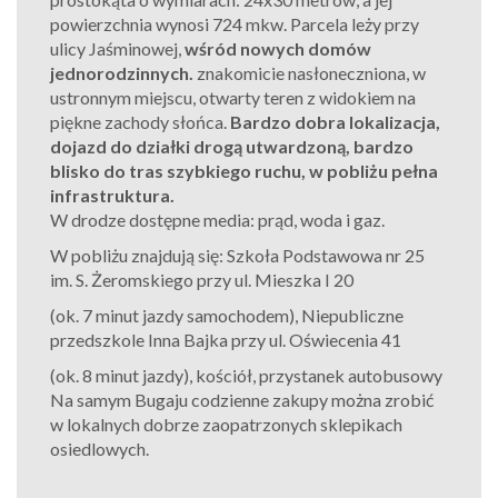
powierzchnia wynosi
724
mkw.
P
arcela leży przy
ulicy Jaśminowej,
wśród nowych domów
jednorodzinnych.
znakomicie nasłoneczniona, w
ustronnym miejscu, otwarty teren z widokiem na
piękne zachody słońca.
Bardzo dobra lokalizacja,
dojazd do działki drogą utwardzoną, bardzo
blisko do tras szybkiego ruchu, w pobliżu pełna
infrastruktura.
W drodze dostępne media: prąd, woda i gaz.
W pobliżu znajdują się: Szkoła Podstawowa nr 25
im. S. Żeromskiego przy ul. Mieszka I 20
(ok. 7 minut jazdy samochodem), Niepubliczne
przedszkole Inna Bajka przy ul. Oświecenia 41
(ok. 8 minut jazdy), kościół, przystanek autobusowy
Na samym Bugaju codzienne zakupy można zrobić
w lokalnych dobrze zaopatrzonych sklepikach
osiedlowych.