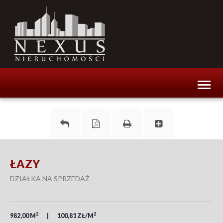
Toggl
naviga
ŁAZY
DZIAŁKA NA SPRZEDAŻ
2
2
982,00 M
100,81 ZŁ/M