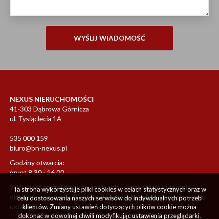
NEXUS NIERUCHOMOŚCI
41-303 Dąbrowa Górnicza
ul. Tysiąclecia 1A
535 000 159
biuro@bn-nexus.pl
Godziny otwarcia:
pn-pt 8.30 - 16.00
Większość naszej pracy to spotkania i prezentacje w terenie
Ta strona wykorzystuje pliki cookies w celach statystycznych oraz w
dlatego zapraszamy Klientów do kontaktu telefonicznego w celu
celu dostosowania naszych serwisów do indywidualnych potrzeb
ustalenia spotkania.
klientów. Zmiany ustawień dotyczących plików cookie można
dokonać w dowolnej chwili modyfikując ustawienia przeglądarki.