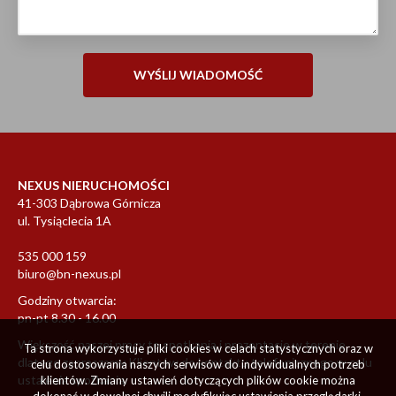
NEXUS NIERUCHOMOŚCI
41-303 Dąbrowa Górnicza
ul. Tysiąclecia 1A
535 000 159
biuro@bn-nexus.pl
Godziny otwarcia:
pn-pt 8.30 - 16.00
Większość naszej pracy to spotkania i prezentacje w terenie
Ta strona wykorzystuje pliki cookies w celach statystycznych oraz w
dlatego zapraszamy Klientów do kontaktu telefonicznego w celu
celu dostosowania naszych serwisów do indywidualnych potrzeb
ustalenia spotkania.
klientów. Zmiany ustawień dotyczących plików cookie można