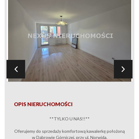
OPIS NIERUCHOMOŚCI
**TYLKO U NAS!!**
Oferujemy do sprzedaży komfortową kawalerkę położoną
w Dąbrowie Górniczej, przy ul. Norwida.