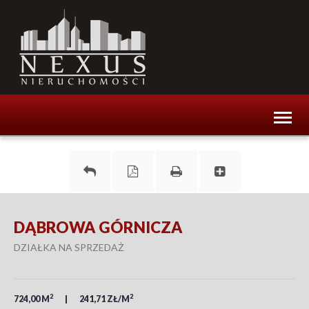
Toggl
naviga
DĄBROWA GÓRNICZA
DZIAŁKA NA SPRZEDAŻ
2
2
724,00 M
241,71 ZŁ/M