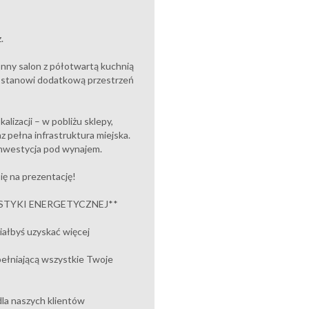
.
onny salon z półotwartą kuchnią
on stanowi dodatkową przestrzeń
lizacji – w pobliżu sklepy,
az pełna infrastruktura miejska.
o inwestycja pod wynajem.
ię na prezentację!
TYKI ENERGETYCZNEJ**
ałbyś uzyskać więcej
ełniającą wszystkie Twoje
la naszych klientów