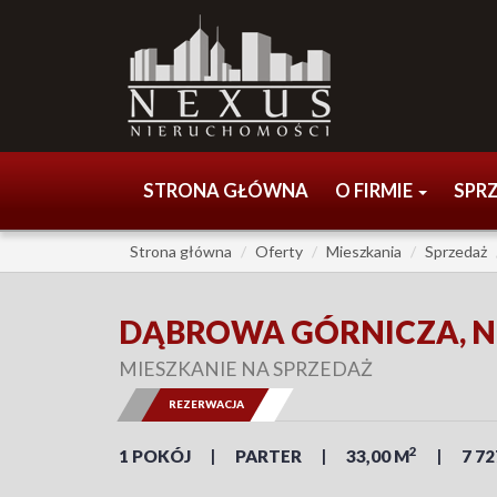
STRONA GŁÓWNA
O FIRMIE
SPR
Strona główna
Oferty
Mieszkania
Sprzedaż
DĄBROWA GÓRNICZA, 
MIESZKANIE NA SPRZEDAŻ
REZERWACJA
2
1 POKÓJ
PARTER
33,00 M
7 72