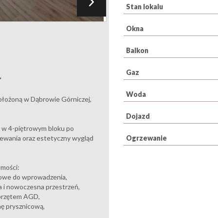
Stan lokalu
Okna
Balkon
Gaz
*
Woda
łożoną w Dąbrowie Górniczej,
Dojazd
e w 4-piętrowym bloku po
Ogrzewanie
zewania oraz estetyczny wygląd
omości:
towe do wprowadzenia,
na i nowoczesna przestrzeń,
sprzętem AGD,
nę prysznicową,