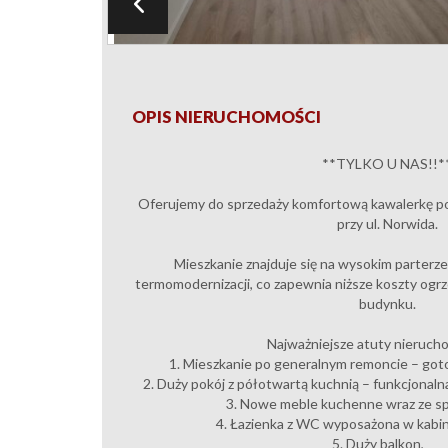
OPIS NIERUCHOMOŚCI
**TYLKO U NAS!!*
Oferujemy do sprzedaży komfortową kawalerkę po
przy ul. Norwida.
Mieszkanie znajduje się na wysokim parterz
termomodernizacji, co zapewnia niższe koszty ogr
budynku.
Najważniejsze atuty nieruch
1. Mieszkanie po generalnym remoncie – go
2. Duży pokój z półotwartą kuchnią – funkcjonal
3. Nowe meble kuchenne wraz ze 
4. Łazienka z WC wyposażona w kabi
5. Duży balkon,