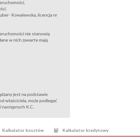
ieruchomości.
ści.
ber- Kowalewska, licencja nr
eruchomości nie stanowią
dane w nich zawarte mają
ądzany jest na podstawie
od właściciela, może podlegać
6 i następnych K.C.
Kalkulator kosztów
Kalkulator kredytowy