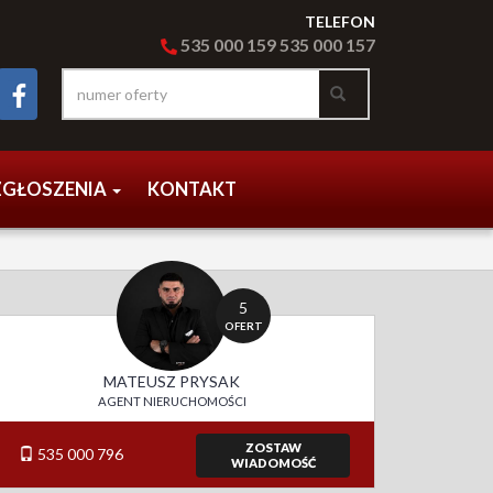
TELEFON
535 000
159
535 000 15
7
ZGŁOSZENIA
KONTAKT
5
OFERT
MATEUSZ PRYSAK
AGENT NIERUCHOMOŚCI
ZOSTAW
535 000 796
WIADOMOŚĆ