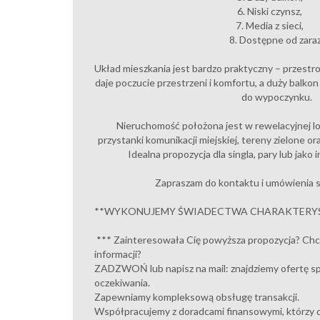
6. Niski czynsz,
7. Media z sieci,
8. Dostępne od zaraz
Układ mieszkania jest bardzo praktyczny – przestr
daje poczucie przestrzeni i komfortu, a duży balk
do wypoczynku.
Nieruchomość położona jest w rewelacyjnej loka
przystanki komunikacji miejskiej, tereny zielone or
Idealna propozycja dla singla, pary lub jak
Zapraszam do kontaktu i umówienia s
**WYKONUJEMY ŚWIADECTWA CHARAKTERYS
*** Zainteresowała Cię powyższa propozycja? Chci
informacji?
ZADZWOŃ lub napisz na mail: znajdziemy ofertę sp
oczekiwania.
Zapewniamy kompleksową obsługę transakcji.
Współpracujemy z doradcami finansowymi, którzy d